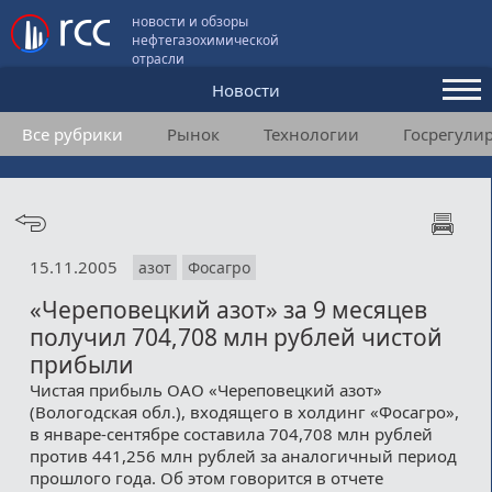
новости и обзоры
нефтегазохимической
отрасли
Новости
Все рубрики
Рынок
Технологии
Госрегули
Аналитика и мнения
Конференции
Видео
15.11.2005
азот
Фосагро
Подписка
«Череповецкий азот» за 9 месяцев
получил 704,708 млн рублей чистой
Пользовательское соглашение
прибыли
Чистая прибыль ОАО «Череповецкий азот»
Медиакит
(Вологодская обл.), входящего в холдинг «Фосагро»,
в январе-сентябре составила 704,708 млн рублей
Контакты
против 441,256 млн рублей за аналогичный период
прошлого года. Об этом говорится в отчете