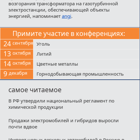
возгорания трансформатора на газотурбинной
электростанции, обеспечивающей объекты
энергией, напоминает
angi
.
Примите участие в конференциях:
24
сентября
Уголь
13
октября
Литий
14
октября
Цветные металлы
9
декабря
Горнодобывающая промышленность
самое читаемое
В РФ утвердили национальный регламент по
химической продукции
Продажи электромобилей и гибридов выросли
почти вдвое
Импорт новых легковых автомобилей в Россию в