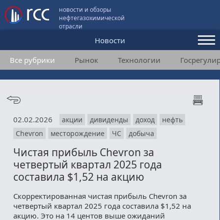
новости и обзоры
нефтегазохимической
отрасли
Новости
Все рубрики
Рынок
Технологии
Госрегули
Аналитика и мнения
Конференции
Видео
02.02.2026
акции
дивиденды
доход
нефть
Подписка
Chevron
месторождение
ЧС
добыча
Чистая прибыль Chevron за
Пользовательское соглашение
четвертый квартал 2025 года
составила $1,52 на акцию
Медиакит
Скорректированная чистая прибыль Chevron за
Контакты
четвертый квартал 2025 года составила $1,52 на
акцию. Это на 14 центов выше ожиданий