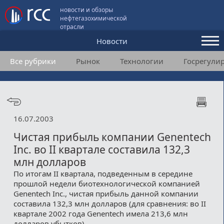
новости и обзоры
нефтегазохимической
отрасли
Новости
Все рубрики
Рынок
Технологии
Госрегули
Аналитика и мнения
Конференции
Видео
16.07.2003
Подписка
Чистая прибыль компании Genentech
Inc. во II квартале составила 132,3
млн долларов
Пользовательское соглашение
По итогам II квартала, подведенным в середине
прошлой недели биотехнологической компанией
Медиакит
Genentech Inc., чистая прибыль данной компании
составила 132,3 млн долларов (для сравнения: во II
Контакты
квартале 2002 года Genentech имела 213,6 млн
долларов убытков).