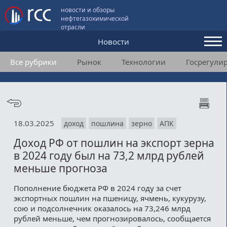
новости и обзоры
нефтегазохимической
отрасли
Новости
Все рубрики
Рынок
Технологии
Госрегули
Аналитика и мнения
Конференции
Видео
18.03.2025
доход
пошлина
зерно
АПК
Подписка
Доход РФ от пошлин на экспорт зерна
в 2024 году был на 73,2 млрд рублей
Пользовательское соглашение
меньше прогноза
Медиакит
Пополнение бюджета РФ в 2024 году за счет
экспортных пошлин на пшеницу, ячмень, кукурузу,
Контакты
сою и подсолнечник оказалось на 73,246 млрд
рублей меньше, чем прогнозировалось, сообщается