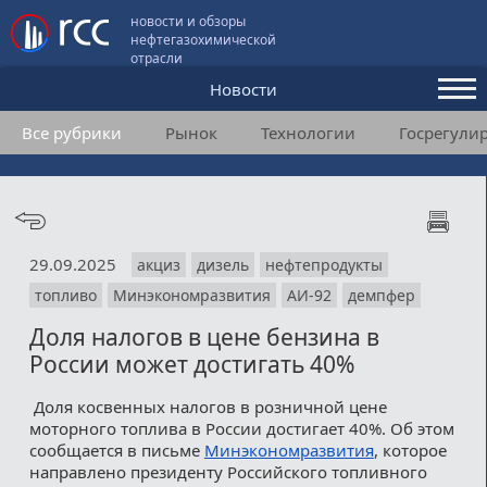
новости и обзоры
нефтегазохимической
отрасли
Новости
Все рубрики
Рынок
Технологии
Госрегули
Аналитика и мнения
Конференции
Видео
29.09.2025
акциз
дизель
нефтепродукты
Подписка
топливо
Минэкономразвития
АИ-92
демпфер
Доля налогов в цене бензина в
Пользовательское соглашение
России может достигать 40%
Медиакит
Доля косвенных налогов в розничной цене
моторного топлива в России достигает 40%. Об этом
Контакты
сообщается в письме
Минэкономразвития
, которое
направлено президенту Российского топливного