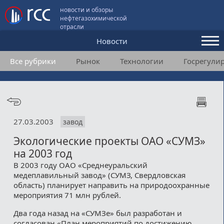
новости и обзоры
нефтегазохимической
отрасли
Новости
Все рубрики
Рынок
Технологии
Госрегули
Аналитика и мнения
Конференции
Видео
27.03.2003
завод
Подписка
Экологические проекты ОАО «СУМЗ»
на 2003 год
Пользовательское соглашение
В 2003 году ОАО «Среднеуральский
медеплавильный завод» (СУМЗ, Свердловская
Медиакит
область) планирует направить на природоохранные
мероприятия 71 млн рублей.
Контакты
Два года назад на «СУМЗе» был разработан и
согласован «План мероприятий по достижению