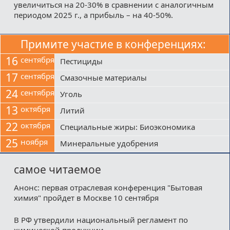
увеличиться на 20-30% в сравнении с аналогичным
периодом 2025 г., а прибыль – на 40-50%.
Примите участие в конференциях:
16
сентября
Пестициды
17
сентября
Смазочные материалы
24
сентября
Уголь
13
октября
Литий
22
октября
Специальные жиры: Биоэкономика
25
ноября
Минеральные удобрения
самое читаемое
Анонс: первая отраслевая конференция "Бытовая
химия" пройдет в Москве 10 сентября
В РФ утвердили национальный регламент по
химической продукции