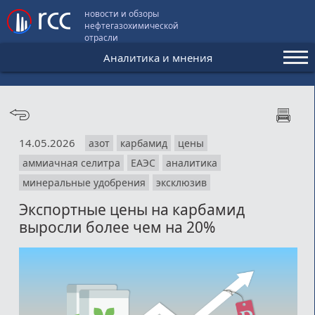
новости и обзоры
нефтегазохимической
отрасли
Аналитика и мнения
Аналитика и мнения
Конференции
14.05.2026
азот
карбамид
цены
Видео
аммиачная селитра
ЕАЭС
аналитика
Подписка
минеральные удобрения
эксклюзив
Экспортные цены на карбамид
выросли более чем на 20%
Пользовательское соглашение
Медиакит
Контакты