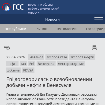
новости и обзоры
нефтегазохимической
отрасли
Новости
Все рубрики
Рынок
Технологии
Госрегули
Аналитика и мнения
Конференции
Видео
29.04.2026
метанол
экспорт газа
экспорт нефти
Подписка
нефть
газ
Eni
Венесуэла
месторождение
добыча
PDVSA
Пользовательское соглашение
Eni договорилась о возобновлении
добычи нефти в Венесуэле
Медиакит
Глава итальянской Eni Клаудио Дескальци рассказал
Контакты
исполняющей обязанности президента Венесуэлы
Делси Родригес о текущей деятельности компании и