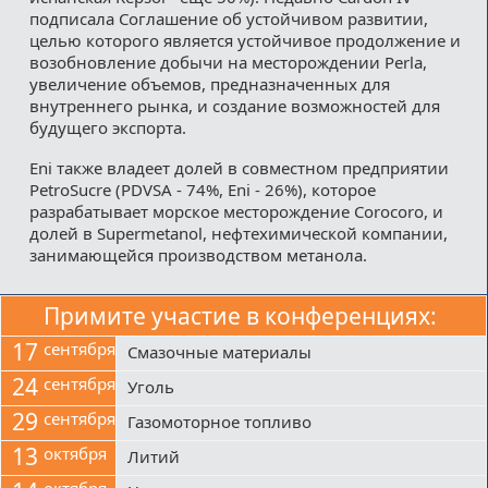
подписала Соглашение об устойчивом развитии,
целью которого является устойчивое продолжение и
возобновление добычи на месторождении Perla,
увеличение объемов, предназначенных для
внутреннего рынка, и создание возможностей для
будущего экспорта.
Eni также владеет долей в совместном предприятии
PetroSucre (PDVSA - 74%, Eni - 26%), которое
разрабатывает морское месторождение Corocoro, и
долей в Supermetanol, нефтехимической компании,
занимающейся производством метанола.
Примите участие в конференциях:
17
сентября
Смазочные материалы
24
сентября
Уголь
29
сентября
Газомоторное топливо
13
октября
Литий