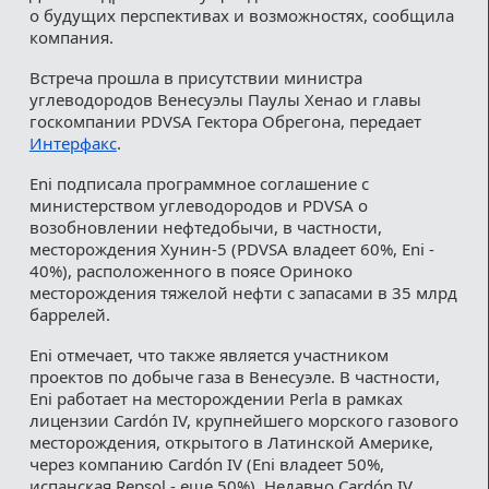
о будущих перспективах и возможностях, сообщила
компания.
Встреча прошла в присутствии министра
углеводородов Венесуэлы Паулы Хенао и главы
госкомпании PDVSA Гектора Обрегона, передает
Интерфакс
.
Eni подписала программное соглашение с
министерством углеводородов и PDVSA о
возобновлении нефтедобычи, в частности,
месторождения Хунин-5 (PDVSA владеет 60%, Eni -
40%), расположенного в поясе Ориноко
месторождения тяжелой нефти с запасами в 35 млрд
баррелей.
Eni отмечает, что также является участником
проектов по добыче газа в Венесуэле. В частности,
Eni работает на месторождении Perla в рамках
лицензии Cardón IV, крупнейшего морского газового
месторождения, открытого в Латинской Америке,
через компанию Cardón IV (Eni владеет 50%,
испанская Repsol - еще 50%). Недавно Cardón IV