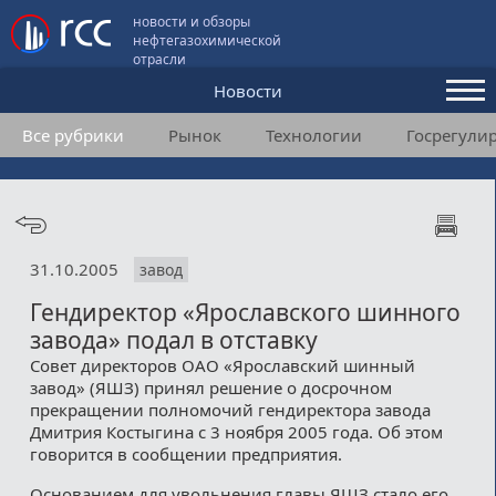
новости и обзоры
нефтегазохимической
отрасли
Новости
Все рубрики
Рынок
Технологии
Госрегули
Аналитика и мнения
Конференции
Видео
31.10.2005
завод
Подписка
Гендиректор «Ярославского шинного
завода» подал в отставку
Пользовательское соглашение
Совет директоров ОАО «Ярославский шинный
завод» (ЯШЗ) принял решение о досрочном
Медиакит
прекращении полномочий гендиректора завода
Дмитрия Костыгина с 3 ноября 2005 года. Об этом
Контакты
говорится в сообщении предприятия.
Основанием для увольнения главы ЯШЗ стало его