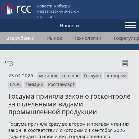
новости и обзоры
нефтегазохимической
отрасли
Новости
Все рубрики
Рынок
Технологии
Госрегули
Аналитика и мнения
Конференции
Видео
23.04.2026
метанол
топливо
Госдума
автопром
Подписка
ЕАЭС
санкции
Росстандарт
Госдума приняла закон о госконтроле
Пользовательское соглашение
за отдельными видами
промышленной продукции
Медиакит
Госдума приняла сразу во втором и третьем чтениях
Контакты
закон, в соответствии с которым с 1 сентября 2026
года вводится новый вид государственного