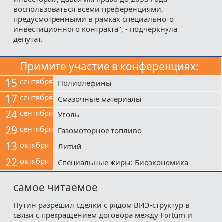
воспользоваться всеми преференциями,
предусмотренными в рамках специального
инвестиционного контракта", - подчеркнула
депутат.
Примите участие в конференциях:
15
сентября
Полиолефины
17
сентября
Смазочные материалы
24
сентября
Уголь
29
сентября
Газомоторное топливо
13
октября
Литий
22
октября
Специальные жиры: Биоэкономика
самое читаемое
Путин разрешил сделки с рядом ВИЭ-структур в
связи с прекращением договора между Fortum и