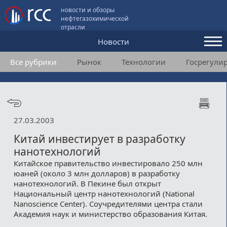
новости и обзоры
нефтегазохимической
отрасли
Новости
Все рубрики
Рынок
Технологии
Госрегули
Аналитика и мнения
Конференции
Видео
27.03.2003
Подписка
Китай инвестирует в разработку
нанотехнологий
Китайское правительство инвестировало 250 млн
Пользовательское соглашение
юаней (около 3 млн долларов) в разработку
нанотехнологий. В Пекине был открыт
Медиакит
Национальный центр нанотехнологий (National
Nanoscience Center). Соучредителями центра стали
Контакты
Академия наук и министерство образования Китая.