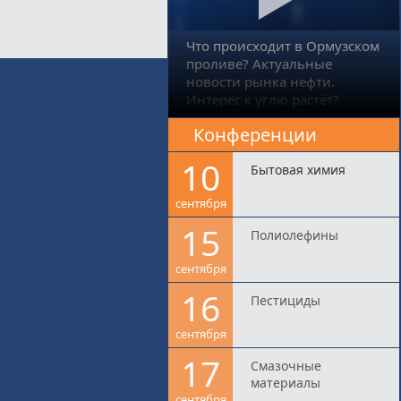
Что происходит в Ормузском
проливе? Актуальные
новости рынка нефти.
Интерес к углю растёт?
Конференции
10
Бытовая химия
сентября
15
Полиолефины
сентября
16
Пестициды
сентября
17
Смазочные
материалы
сентября