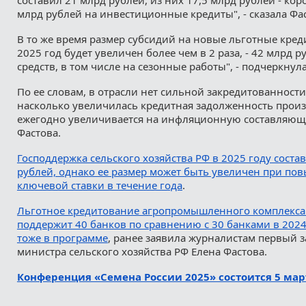
млрд рублей на инвестиционные кредиты", - сказала Фа
В то же время размер субсидий на новые льготные кред
2025 год будет увеличен более чем в 2 раза, - 42 млрд р
средств, в том числе на сезонные работы", - подчеркнул
По ее словам, в отрасли нет сильной закредитованност
насколько увеличилась кредитная задолженность произ
ежегодно увеличивается на инфляционную составляющу
Фастова.
Господдержка сельского хозяйства РФ в 2025 году соста
рублей, однако ее размер может быть увеличен при по
ключевой ставки в течение года
.
Льготное кредитование агропромышленного комплекса 
поддержит 40 банков по сравнению с 30 банками в 2024
тоже в программе
, ранее заявила журналистам первый 
министра сельского хозяйства РФ Елена Фастова.
Конференция «Семена России 2025» состоится 5 мар