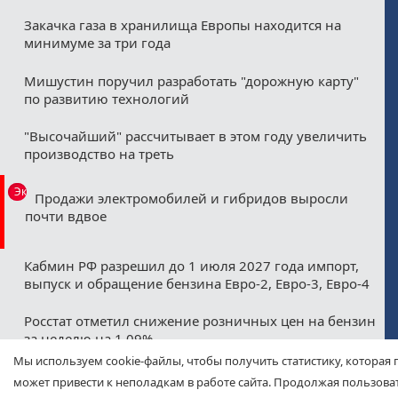
Закачка газа в хранилища Европы находится на
минимуме за три года
Мишустин поручил разработать "дорожную карту"
по развитию технологий
"Высочайший" рассчитывает в этом году увеличить
производство на треть
Эксклюзив
Продажи электромобилей и гибридов выросли
почти вдвое
Кабмин РФ разрешил до 1 июля 2027 года импорт,
выпуск и обращение бензина Евро-2, Евро-3, Евро-4
Росстат отметил снижение розничных цен на бензин
за неделю на 1,09%
Мы используем cookie-файлы, чтобы получить статистику, которая 
Минфин назвал ожидаемые нефтегазовые
может привести к неполадкам в работе сайта. Продолжая пользоват
допдоходы бюджета в августе