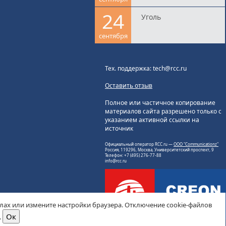
24
Уголь
сентября
Тех. поддержка: tech@rcc.ru
Оставить отзыв
Полное или частичное копирование
материалов сайта разрешено только с
указанием активной ссылки на
источник
Официальный оператор RCC.ru —
ООО "Communicationz"
Россия, 119296, Москва, Университетский проспект, 9
Телефон: +7 (495) 276-77-88
info@rcc.ru
йлах или измените настройки браузера. Отключение cookie-файлов
.