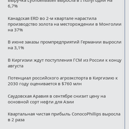
Выручка LyondellBasell выросла в I полугодии на
6,7%
Канадская ERD во 2-м квартале нарастила
производство золота на месторождении в Монголии
на 37%
В июне заказы промпредприятий Германии выросли
на 3,1%
В Киргизии ждут поступления ГСМ из России к концу
августа
Потенциал российского агроэкспорта в Киргизию к
2030 году оценивается в $760 млн
Саудовская Аравия в сентябре снизит цену на
основной сорт нефти для Азии
Квартальная чистая прибыль ConocoPhillips выросла
в 2 раза