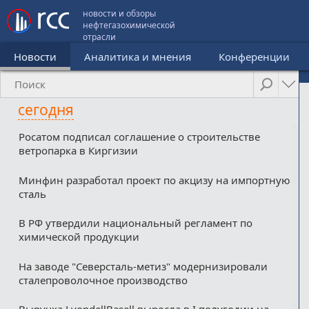
новости и обзоры
нефтегазохимической
отрасли
Новости
Аналитика и мнения
Конференции
сегодня
Росатом подписал соглашение о строительстве
ветропарка в Киргизии
Минфин разработал проект по акцизу на импортную
сталь
В РФ утвердили национальный регламент по
химической продукции
На заводе "Северсталь-метиз" модернизировали
сталепроволочное производство