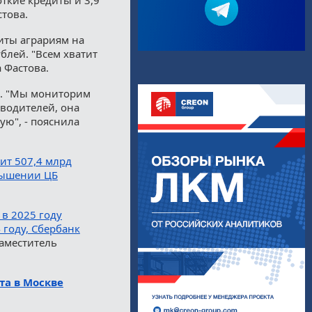
стова.
иты аграриям на
ублей. "Всем хватит
а Фастова.
и. "Мы мониторим
водителей, она
ю", - пояснила
вит 507,4 млрд
вышении ЦБ
в 2025 году
 году, Сбербанк
заместитель
та в Москве