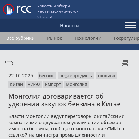
новости и обзоры
нефтегазохимической
отрасли
Новости
Все рубрики
Рынок
Технологии
Госрегули
Аналитика и мнения
Конференции
Видео
22.10.2025
бензин
нефтепродукты
топливо
Подписка
Китай
АИ-92
импорт
Монголия
Монголия договаривается об
Пользовательское соглашение
удвоении закупок бензина в Китае
Медиакит
Власти Монголии ведут переговоры с китайскими
компаниями о двукратном увеличении объемов
Контакты
импорта бензина, сообщают монгольские СМИ со
ссылкой на министра промышленности и