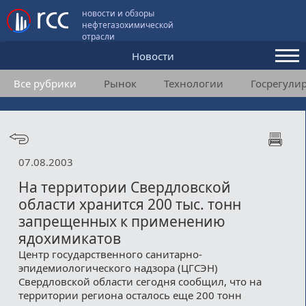
новости и обзоры
нефтегазохимической
отрасли
Новости
Все рубрики
Рынок
Технологии
Госрегули
Аналитика и мнения
Конференции
Видео
07.08.2003
Подписка
На территории Свердловской
области хранится 200 тыс. тонн
запрещенных к применению
Пользовательское соглашение
ядохимикатов
Медиакит
Центр государственного санитарно-
эпидемиологического надзора (ЦГСЭН)
Контакты
Свердловской области сегодня сообщил, что на
территории региона осталось еще 200 тонн