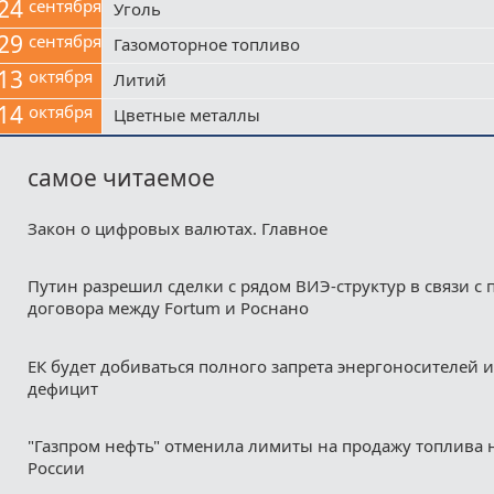
24
сентября
Уголь
29
сентября
Газомоторное топливо
13
октября
Литий
14
октября
Цветные металлы
самое читаемое
Закон о цифровых валютах. Главное
Путин разрешил сделки с рядом ВИЭ-структур в связи с
договора между Fortum и Роснано
ЕК будет добиваться полного запрета энергоносителей и
дефицит
"Газпром нефть" отменила лимиты на продажу топлива н
России