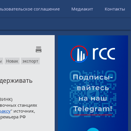
льзовательское соглашение
Медиакит
Контакты
ы
Новак
экспорт
держивать
ВИНК)
авочных станциях
факсу
" источник,
премьера РФ