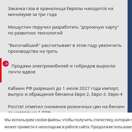
Закачка газа в хранилища Европы находится на
минимуме за три года
Мишустин поручил разработать "дорожную карту"
по развитию технологий
"Высочайший" рассчитывает в этом году увеличить
производство на треть
Эксклюзив
Продажи электромобилей и гибридов выросли
почти вдвое
Кабмин РФ разрешил до 1 июля 2027 года импорт,
выпуск и обращение бензина Евро-2, Евро-3, Евро-4
Росстат отметил снижение розничных цен на бензин
за неделю на 1,09%
Мы используем cookie-файлы, чтобы получить статистику, которая 
Минфин назвал ожидаемые нефтегазовые
может привести к неполадкам в работе сайта. Продолжая пользоват
допдоходы бюджета в августе