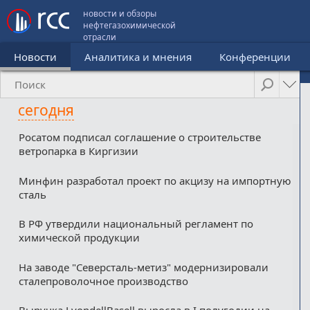
новости и обзоры
нефтегазохимической
отрасли
Новости
Аналитика и мнения
Конференции
сегодня
Росатом подписал соглашение о строительстве
ветропарка в Киргизии
Минфин разработал проект по акцизу на импортную
сталь
В РФ утвердили национальный регламент по
химической продукции
На заводе "Северсталь-метиз" модернизировали
сталепроволочное производство