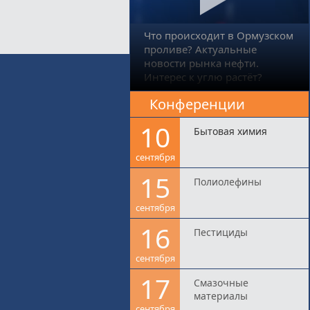
Что происходит в Ормузском
проливе? Актуальные
новости рынка нефти.
Интерес к углю растёт?
Конференции
10
Бытовая химия
сентября
15
Полиолефины
сентября
16
Пестициды
сентября
17
Смазочные
материалы
сентября