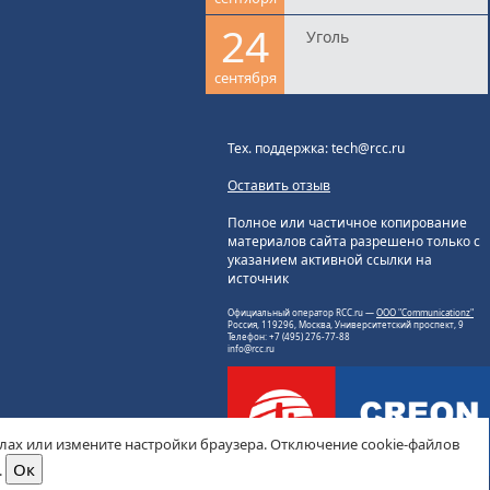
24
Уголь
сентября
Тех. поддержка: tech@rcc.ru
Оставить отзыв
Полное или частичное копирование
материалов сайта разрешено только с
указанием активной ссылки на
источник
Официальный оператор RCC.ru —
ООО "Communicationz"
Россия, 119296, Москва, Университетский проспект, 9
Телефон: +7 (495) 276-77-88
info@rcc.ru
йлах или измените настройки браузера. Отключение cookie-файлов
.