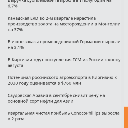
Выручка LyondellBasell выросла в I полугодии на
6,7%
Канадская ERD во 2-м квартале нарастила
производство золота на месторождении в Монголии
на 37%
В июне заказы промпредприятий Германии выросли
на 3,1%
В Киргизии ждут поступления ГСМ из России к концу
августа
Потенциал российского агроэкспорта в Киргизию к
2030 году оценивается в $760 млн
Саудовская Аравия в сентябре снизит цену на
основной сорт нефти для Азии
Квартальная чистая прибыль ConocoPhillips выросла
в 2 раза