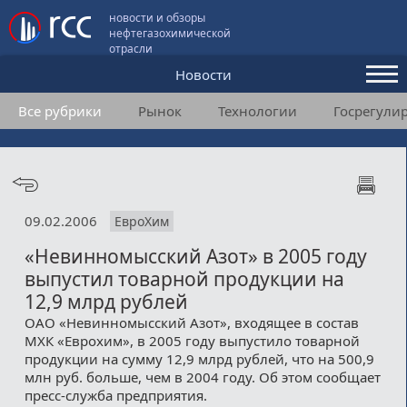
новости и обзоры
нефтегазохимической
отрасли
Новости
Все рубрики
Рынок
Технологии
Госрегули
Аналитика и мнения
Конференции
Видео
09.02.2006
ЕвроХим
Подписка
«Невинномысский Азот» в 2005 году
выпустил товарной продукции на
Пользовательское соглашение
12,9 млрд рублей
ОАО «Невинномысский Азот», входящее в состав
Медиакит
МХК «Еврохим», в 2005 году выпустило товарной
продукции на сумму 12,9 млрд рублей, что на 500,9
Контакты
млн руб. больше, чем в 2004 году. Об этом сообщает
пресс-служба предприятия.