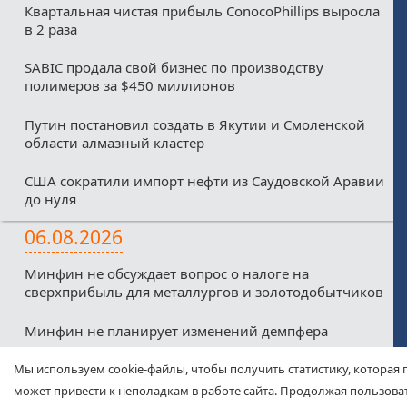
Квартальная чистая прибыль ConocoPhillips выросла
в 2 раза
SABIC продала свой бизнес по производству
полимеров за $450 миллионов
Путин постановил создать в Якутии и Смоленской
области алмазный кластер
США сократили импорт нефти из Саудовской Аравии
до нуля
06.08.2026
Минфин не обсуждает вопрос о налоге на
сверхприбыль для металлургов и золотодобытчиков
Минфин не планирует изменений демпфера
Минфин против любых налоговых льгот для малых
Мы используем cookie-файлы, чтобы получить статистику, которая 
нефтекомпаний из-за дефицитного бюджета
может привести к неполадкам в работе сайта. Продолжая пользоват