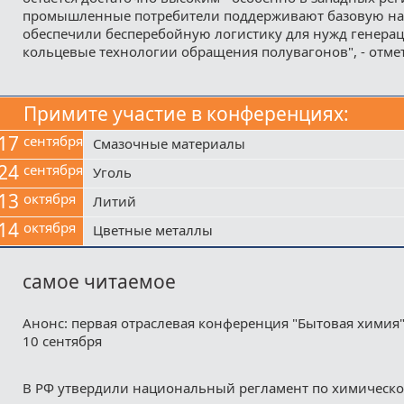
промышленные потребители поддерживают базовую на
обеспечили бесперебойную логистику для нужд генера
кольцевые технологии обращения полувагонов", - отме
Примите участие в конференциях:
17
сентября
Смазочные материалы
24
сентября
Уголь
13
октября
Литий
14
октября
Цветные металлы
самое читаемое
Анонс: первая отраслевая конференция "Бытовая химия"
10 сентября
В РФ утвердили национальный регламент по химическ