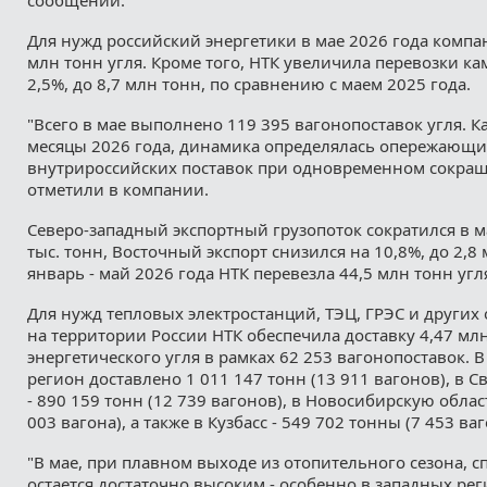
Для нужд российский энергетики в мае 2026 года компа
млн тонн угля. Кроме того, НТК увеличила перевозки ка
2,5%, до 8,7 млн тонн, по сравнению с маем 2025 года.
"Всего в мае выполнено 119 395 вагонопоставок угля. 
месяцы 2026 года, динамика определялась опережающи
внутрироссийских поставок при одновременном сокраще
отметили в компании.
Северо-западный экспортный грузопоток сократился в ма
тыс. тонн, Восточный экспорт снизился на 10,8%, до 2,8 
январь - май 2026 года НТК перевезла 44,5 млн тонн угл
Для нужд тепловых электростанций, ТЭЦ, ГРЭС и других
на территории России НТК обеспечила доставку 4,47 мл
энергетического угля в рамках 62 253 вагонопоставок. 
регион доставлено 1 011 147 тонн (13 911 вагонов), в 
- 890 159 тонн (12 739 вагонов), в Новосибирскую област
003 вагона), а также в Кузбасс - 549 702 тонны (7 453 ваг
"В мае, при плавном выходе из отопительного сезона, с
остается достаточно высоким - особенно в западных рег