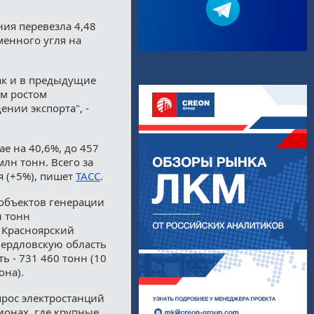
ния перевезла 4,48
менного угля на
Как и в предыдущие
м ростом
нии экспорта", -
е на 40,6%, до 457
млн тонн. Всего за
я (+5%), пишет
ТАСС
.
 объектов генерации
н тонн
В Красноярский
Свердловскую область
ь - 731 460 тонн (10
она).
прос электростанций
ионах, где крупные