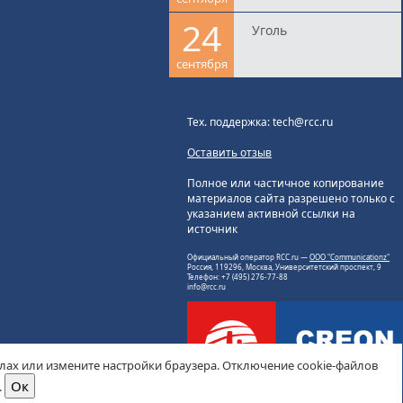
24
Уголь
сентября
Тех. поддержка: tech@rcc.ru
Оставить отзыв
Полное или частичное копирование
материалов сайта разрешено только с
указанием активной ссылки на
источник
Официальный оператор RCC.ru —
ООО "Communicationz"
Россия, 119296, Москва, Университетский проспект, 9
Телефон: +7 (495) 276-77-88
info@rcc.ru
йлах или измените настройки браузера. Отключение cookie-файлов
.