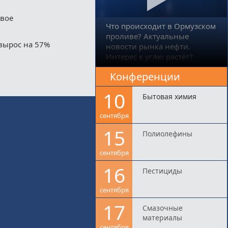
двое
Что происходит в Ормузском
проливе? Актуальные
вырос на 57%
новости рынка нефти.
Интерес к углю растёт?
Конференции
10
Бытовая химия
сентября
15
Полиолефины
сентября
16
Пестициды
сентября
17
Смазочные
материалы
сентября