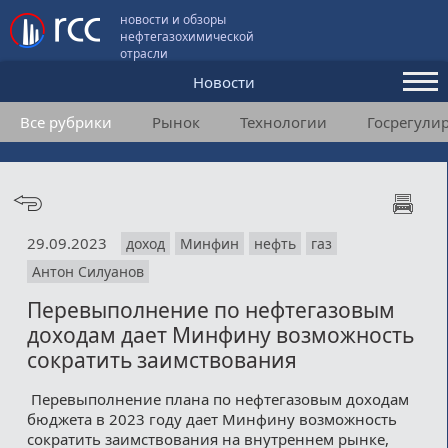
новости и обзоры
нефтегазохимической
отрасли
Новости
Все рубрики
Рынок
Технологии
Госрегули
Аналитика и мнения
Конференции
Видео
29.09.2023
доход
Минфин
нефть
газ
Подписка
Антон Силуанов
Перевыполнение по нефтегазовым
Пользовательское соглашение
доходам дает Минфину возможность
сократить заимствования
Медиакит
Перевыполнение плана по нефтегазовым доходам
Контакты
бюджета в 2023 году дает Минфину возможность
сократить заимствования на внутреннем рынке,