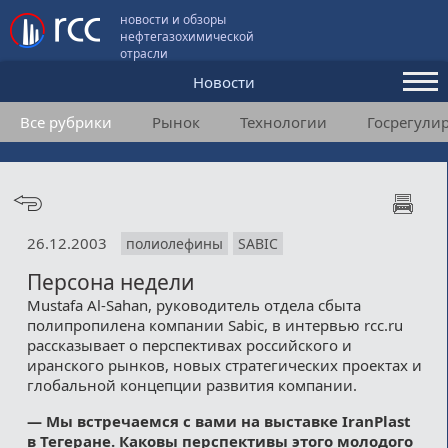
новости и обзоры
нефтегазохимической
отрасли
Новости
Все рубрики
Рынок
Технологии
Госрегули
Аналитика и мнения
Конференции
Видео
26.12.2003
полиолефины
SABIC
Подписка
Персона недели
Mustafa Al-Sahan, руководитель отдела сбыта
полипропилена компании Sabic, в интервью rcc.ru
Пользовательское соглашение
рассказывает о перспективах российского и
иранского рынков, новых стратегических проектах и
Медиакит
глобальной концепции развития компании.
Контакты
— Мы встречаемся с вами на выставке IranPlast
в Тегеране. Каковы перспективы этого молодого