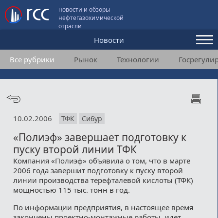
новости и обзоры
нефтегазохимической
отрасли
Новости
Все рубрики
Рынок
Технологии
Госрегули
Аналитика и мнения
Конференции
Видео
10.02.2006
ТФК
Сибур
Подписка
«Полиэф» завершает подготовку к
пуску второй линии ТФК
Пользовательское соглашение
Компания «Полиэф» объявила о том, что в марте
2006 года завершит подготовку к пуску второй
Медиакит
линии производства терефталевой кислоты (ТФК)
мощностью 115 тыс. тонн в год.
Контакты
По информации предприятия, в настоящее время
закончены проектно-монтажные работы, идет