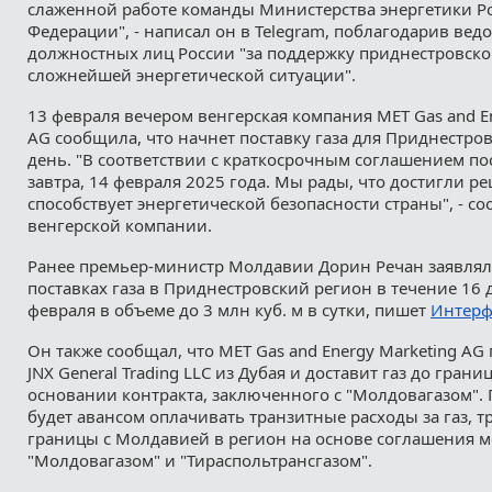
слаженной работе команды Министерства энергетики Р
Федерации", - написал он в Telegram, поблагодарив вед
должностных лиц России "за поддержку приднестровско
сложнейшей энергетической ситуации".
13 февраля вечером венгерская компания MET Gas and E
AG сообщила, что начнет поставку газа для Приднестр
день. "В соответствии с краткосрочным соглашением пос
завтра, 14 февраля 2025 года. Мы рады, что достигли р
способствует энергетической безопасности страны", - с
венгерской компании.
Ранее премьер-министр Молдавии Дорин Речан заявлял,
поставках газа в Приднестровский регион в течение 16 
февраля в объеме до 3 млн куб. м в сутки, пишет
Интерф
Он также сообщал, что MET Gas and Energy Marketing AG 
JNX General Trading LLC из Дубая и доставит газ до гран
основании контракта, заключенного с "Молдовагазом". 
будет авансом оплачивать транзитные расходы за газ, 
границы с Молдавией в регион на основе соглашения 
"Молдовагазом" и "Тираспольтрансгазом".