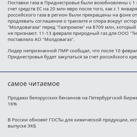
Поставки газа в Приднестровье были возобновлены с 1 
счет средств ЕС на 20 млн евро после того, как с 1 январ
российского газа в регион были прекращены на фоне о
продлевать соглашение о транзите и спора вокруг исто
"Молдовагаза" перед "Газпромом" на $709 млн, который
не признают. 11-13 февраля природный газ для ООО "Ти
поставляло АО "Молдовагаз".
Лидер непризнанной ПМР сообщал, что после 10 феврал
Приднестровья будет закупаться за счет российского кре
самое читаемое
Продажи белорусских бензинов на Петербургской бирж
16%
В России обновят ГОСТы для химической продукции, ис
выпуске ЭКБ