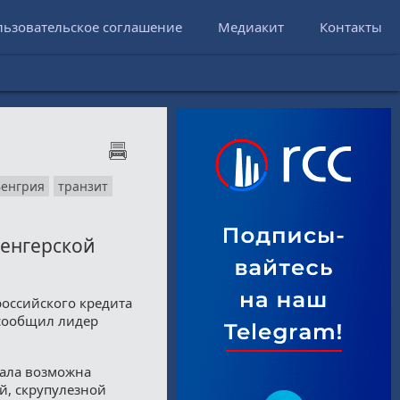
льзовательское соглашение
Медиакит
Контакты
Венгрия
транзит
венгерской
российского кредита
сообщил лидер
тала возможна
й, скрупулезной