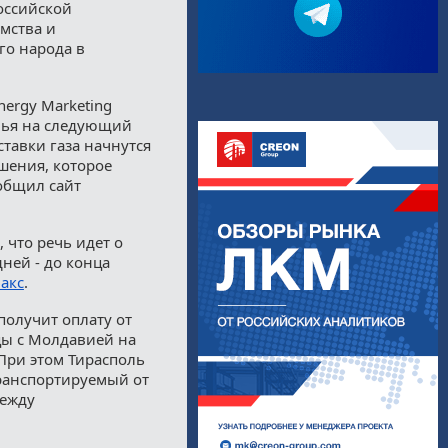
оссийской
омства и
го народа в
nergy Marketing
овья на следующий
тавки газа начнутся
ешения, которое
ообщил сайт
 что речь идет о
дней - до конца
акс
.
получит оплату от
ицы с Молдавией на
При этом Тирасполь
транспортируемый от
между