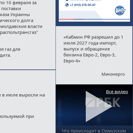
по 10 февраля за
я поставки
тказа Украины
рического долга
 молдавские власти
распольтрансгаз"
«Кабмин РФ разрешил до 1
июля 2027 года импорт,
выпуск и обращение
я газ для
бензина Евро-2, Евро-3,
дита.
Евро-4»
Минэнерго
Все видео
е в июле выросли на
пользуемой при
Что происходит в Ормузском