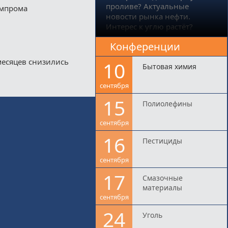
проливе? Актуальные
импрома
новости рынка нефти.
Интерес к углю растёт?
Конференции
месяцев снизились
10
Бытовая химия
сентября
15
Полиолефины
сентября
16
Пестициды
сентября
17
Смазочные
материалы
сентября
24
Уголь