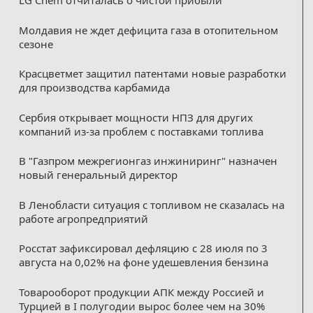
LG Chem отчиталась о чистой прибыли
Молдавия не ждет дефицита газа в отопительном
сезоне
Красцветмет защитил патентами новые разработки
для производства карбамида
Сербия открывает мощности НПЗ для других
компаний из‑за проблем с поставками топлива
В "Газпром межрегионгаз инжиниринг" назначен
новый генеральный директор
В Ленобласти ситуация с топливом не сказалась на
работе агропредприятий
Росстат зафиксировал дефляцию с 28 июля по 3
августа на 0,02% на фоне удешевления бензина
Товарооборот продукции АПК между Россией и
Турцией в I полугодии вырос более чем на 30%