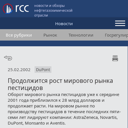
новости и обзоры
нефтегазохимической
отрасли
Новости
Все рубрики
Рынок
Технологии
Госрегули
Аналитика и мнения
Конференции
Видео
25.02.2002
DuPont
Подписка
Продолжится рост мирового рынка
пестицидов
Пользовательское соглашение
Оборот мирового рынка пестицидов уже к середине
2001 года приблизился к 28 млрд долларов и
Медиакит
продолжает расти. На мировом рынке по
производству пестицидов в течение последних пяти-
Контакты
семи лет лидируют компании: AstraZeneca, Novartis,
DuPont, Monsanto и Aventis.