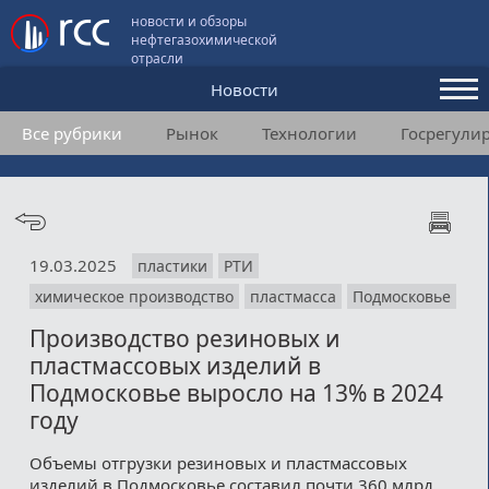
новости и обзоры
нефтегазохимической
отрасли
Новости
Все рубрики
Рынок
Технологии
Госрегули
Аналитика и мнения
Конференции
Видео
19.03.2025
пластики
РТИ
Подписка
химическое производство
пластмасса
Подмосковье
Производство резиновых и
Пользовательское соглашение
пластмассовых изделий в
Подмосковье выросло на 13% в 2024
Медиакит
году
Контакты
Объемы отгрузки резиновых и пластмассовых
изделий в Подмосковье составил почти 360 млрд