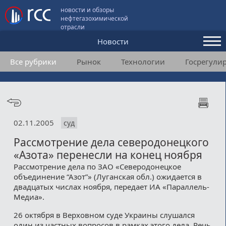
новости и обзоры
нефтегазохимической
отрасли
Новости
Все рубрики
Рынок
Технологии
Госрегули
Аналитика и мнения
Конференции
Видео
02.11.2005
суд
Подписка
Рассмотрение дела северодонецкого
«Азота» перенесли на конец ноября
Пользовательское соглашение
Рассмотрение дела по ЗАО «Северодонецкое
объединение “Азот”» (Луганская обл.) ожидается в
Медиакит
двадцатых числах ноября, передает ИА «Параллель-
Медиа».
Контакты
26 октября в Верховном суде Украины слушался
один из частных вопросов в рамках этого дела. Речь