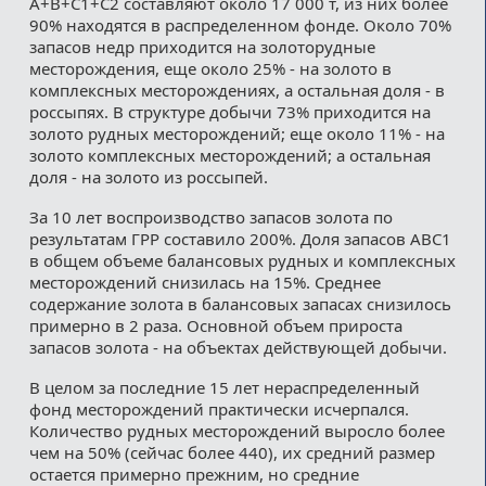
А+В+С1+С2 составляют около 17 000 т, из них более
90% находятся в распределенном фонде. Около 70%
запасов недр приходится на золоторудные
месторождения, еще около 25% - на золото в
комплексных месторождениях, а остальная доля - в
россыпях. В структуре добычи 73% приходится на
золото рудных месторождений; еще около 11% - на
золото комплексных месторождений; а остальная
доля - на золото из россыпей.
За 10 лет воспроизводство запасов золота по
результатам ГРР составило 200%. Доля запасов АВС1
в общем объеме балансовых рудных и комплексных
месторождений снизилась на 15%. Среднее
содержание золота в балансовых запасах снизилось
примерно в 2 раза. Основной объем прироста
запасов золота - на объектах действующей добычи.
В целом за последние 15 лет нераспределенный
фонд месторождений практически исчерпался.
Количество рудных месторождений выросло более
чем на 50% (сейчас более 440), их средний размер
остается примерно прежним, но средние