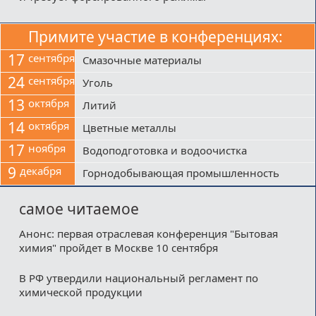
Примите участие в конференциях:
17
сентября
Смазочные материалы
24
сентября
Уголь
13
октября
Литий
14
октября
Цветные металлы
17
ноября
Водоподготовка и водоочистка
9
декабря
Горнодобывающая промышленность
самое читаемое
Анонс: первая отраслевая конференция "Бытовая
химия" пройдет в Москве 10 сентября
В РФ утвердили национальный регламент по
химической продукции