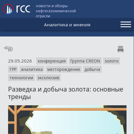
новости и обзоры
нефтегазохимической
отрасли
Аналитика и мнения
Аналитика и мнения
Конференции
29.05.2026
конференция
Группа CREON
золото
Видео
ГРР
аналитика
месторождение
добыча
Подписка
технологии
эксклюзив
Разведка и добыча золота: основные
тренды
Пользовательское соглашение
Медиакит
Контакты