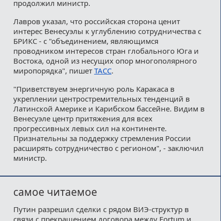
продолжил министр.
Лавров указал, что российская сторона ценит
интерес Венесуэлы к углублению сотрудничества с
БРИКС - с "объединением, являющимся
проводником интересов стран глобального Юга и
Востока, одной из несущих опор многополярного
миропорядка", пишет
ТАСС
.
"Приветствуем энергичную роль Каракаса в
укреплении центростремительных тенденций в
Латинской Америке и Карибском бассейне. Видим в
Венесуэле центр притяжения для всех
прогрессивных левых сил на континенте.
Признательны за поддержку стремления России
расширять сотрудничество с регионом", - заключил
министр.
самое читаемое
Путин разрешил сделки с рядом ВИЭ-структур в
связи с прекращением договора между Fortum и