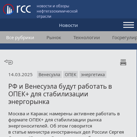
новости и обзоры
нефтегазохимической
отрасли
Новости
Все рубрики
Рынок
Технологии
Госрегули
Аналитика и мнения
Конференции
Видео
14.03.2025
Венесуэла
ОПЕК
энергетика
Подписка
РФ и Венесуэла будут работать в
ОПЕК+ для стабилизации
Пользовательское соглашение
энергорынка
Медиакит
Москва и Каракас намерены активнее работать в
формате ОПЕК+ для стабилизации рынка
Контакты
энергоносителей. Об этом говорится
в статье министра иностранных дел России Сергея