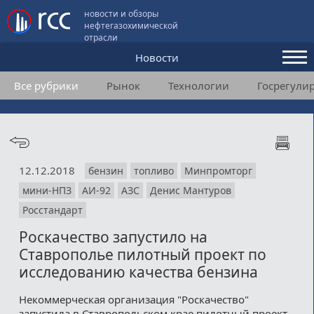
новости и обзоры
нефтегазохимической
отрасли
Новости
Все рубрики
Рынок
Технологии
Госрегули
Аналитика и мнения
Конференции
Видео
12.12.2018
бензин
топливо
Минпромторг
Подписка
мини-НПЗ
АИ-92
АЗС
Денис Мантуров
Росстандарт
Пользовательское соглашение
Роскачество запустило на
Ставрополье пилотный проект по
Медиакит
исследованию качества бензина
Контакты
Некоммерческая организация "Роскачество"
запустила в Ставропольском крае пилотный проект