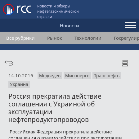
новости и обзоры
нефтегазохимической
отрасли
Новости
Все рубрики
Рынок
Технологии
Госрегули
Аналитика и мнения
Конференции
Видео
14.10.2016
Медведев
Минэнерго
Транснефть
Подписка
Украина
Россия прекратила действие
Пользовательское соглашение
соглашения с Украиной об
эксплуатации
Медиакит
нефтепродуктопроводов
Контакты
Российская Федерация прекратила действие
соглашения о взаимодействии при эксплуатации