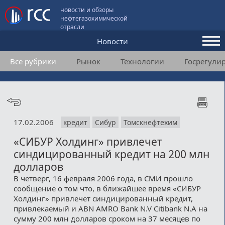
новости и обзоры
нефтегазохимической
отрасли
Новости
Все рубрики
Рынок
Технологии
Госрегули
Аналитика и мнения
Конференции
Видео
17.02.2006
кредит
Сибур
Томскнефтехим
Подписка
«СИБУР Холдинг» привлечет
синдицированный кредит на 200 млн
Пользовательское соглашение
долларов
В четверг, 16 февраля 2006 года, в СМИ прошло
Медиакит
сообщение о том что, в ближайшее время «СИБУР
Холдинг» привлечет синдицированный кредит,
Контакты
привлекаемый и ABN AMRO Bank N.V Citibank N.A на
сумму 200 млн долларов сроком на 37 месяцев по