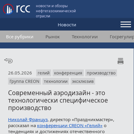
новости и обзоры
нефтегазохимической
отрасли
Новости
Все рубрики
Рынок
Технологии
Госрегули
Аналитика и мнения
Конференции
Видео
26.05.2026
гелий
конференция
производство
Подписка
Группа CREON
технологии
эксклюзив
Современный аэродизайн - это
Пользовательское соглашение
технологически специфическое
производство
Медиакит
Николай Француз
, директор «Праздникмастер»,
Контакты
рассказал на
конференции CREON «Гелий»
о
тенденциях и достижениях отечественного