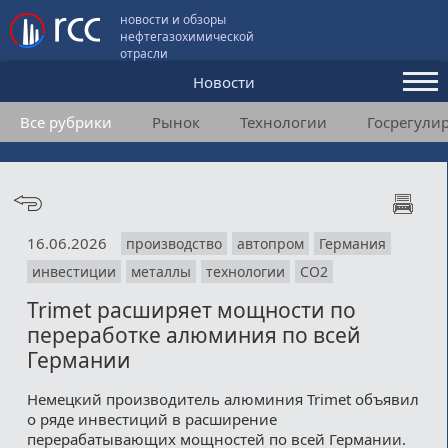
новости и обзоры
нефтегазохимической
отрасли
Новости
Все рубрики
Рынок
Технологии
Госрегули
Аналитика и мнения
Конференции
Видео
16.06.2026
производство
автопром
Германия
Подписка
инвестиции
металлы
технологии
СО2
Trimet расширяет мощности по
Пользовательское соглашение
переработке алюминия по всей
Германии
Медиакит
Немецкий производитель алюминия Trimet объявил
Контакты
о ряде инвестиций в расширение
перерабатывающих мощностей по всей Германии.