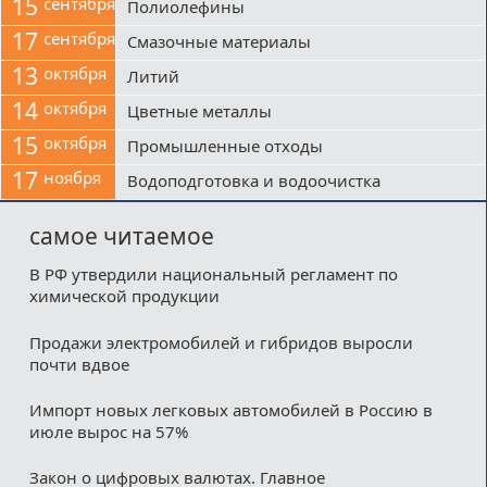
15
сентября
Полиолефины
17
сентября
Смазочные материалы
13
октября
Литий
14
октября
Цветные металлы
15
октября
Промышленные отходы
17
ноября
Водоподготовка и водоочистка
самое читаемое
В РФ утвердили национальный регламент по
химической продукции
Продажи электромобилей и гибридов выросли
почти вдвое
Импорт новых легковых автомобилей в Россию в
июле вырос на 57%
Закон о цифровых валютах. Главное