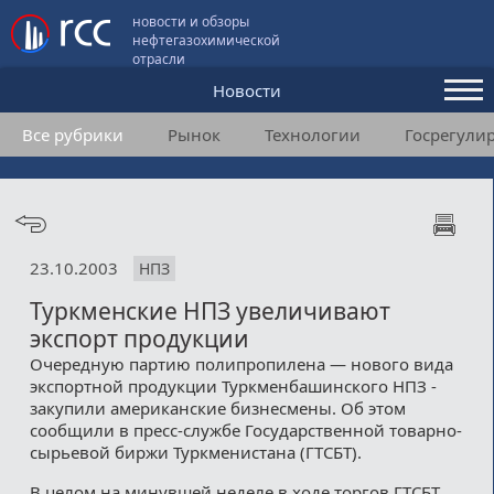
новости и обзоры
нефтегазохимической
отрасли
Новости
Все рубрики
Рынок
Технологии
Госрегули
Аналитика и мнения
Конференции
Видео
23.10.2003
НПЗ
Подписка
Туркменские НПЗ увеличивают
экспорт продукции
Пользовательское соглашение
Очередную партию полипропилена — нового вида
экспортной продукции Туркменбашинского НПЗ -
Медиакит
закупили американские бизнесмены. Об этом
сообщили в пресс-службе Государственной товарно-
Контакты
сырьевой биржи Туркменистана (ГТСБТ).
В целом на минувшей неделе в ходе торгов ГТСБТ