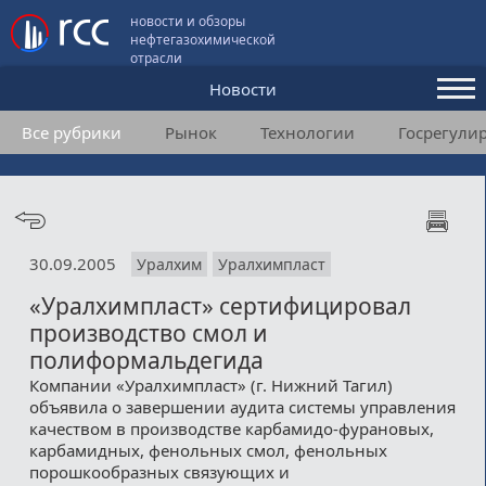
новости и обзоры
нефтегазохимической
отрасли
Новости
Все рубрики
Рынок
Технологии
Госрегули
Аналитика и мнения
Конференции
Видео
30.09.2005
Уралхим
Уралхимпласт
Подписка
«Уралхимпласт» сертифицировал
производство смол и
Пользовательское соглашение
полиформальдегида
Компании «Уралхимпласт» (г. Нижний Тагил)
Медиакит
объявила о завершении аудита системы управления
качеством в производстве карбамидо-фурановых,
Контакты
карбамидных, фенольных смол, фенольных
порошкообразных связующих и