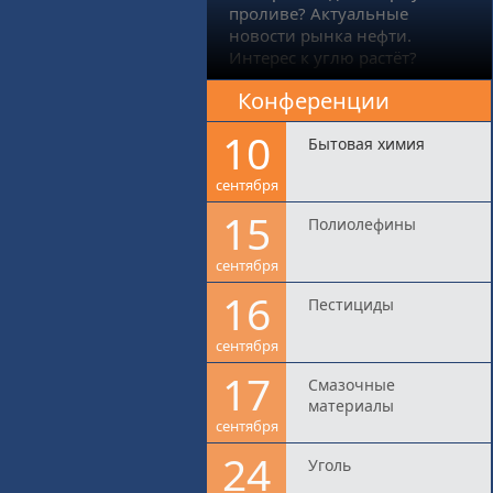
проливе? Актуальные
новости рынка нефти.
Интерес к углю растёт?
Конференции
10
Бытовая химия
сентября
15
Полиолефины
сентября
16
Пестициды
сентября
17
Смазочные
материалы
сентября
24
Уголь