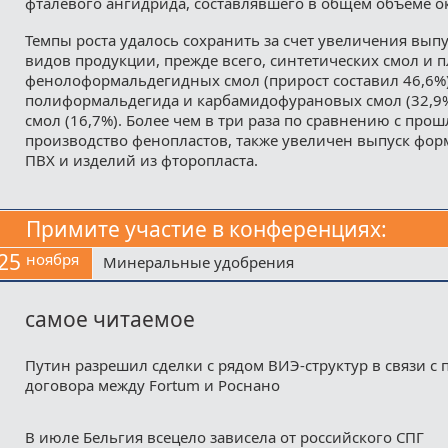
фталевого ангидрида, составлявшего в общем объеме о
Темпы роста удалось сохранить за счет увеличения вып
видов продукции, прежде всего, синтетических смол и п
фенолоформальдегидных смол (прирост составил 46,6%)
полиформальдегида и карбамидофурановых смол (32,9
смол (16,7%). Более чем в три раза по сравнению с пр
производство фенопластов, также увеличен выпуск фор
ПВХ и изделий из фторопласта.
Примите участие в конференциях:
25
ноября
Минеральные удобрения
самое читаемое
Путин разрешил сделки с рядом ВИЭ-структур в связи с
договора между Fortum и Роснано
В июле Бельгия всецело зависела от российского СПГ