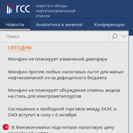
новости и обзоры
нефтегазохимической
отрасли
Новости
Аналитика и мнения
Конференции
сегодня
Минфин не планирует изменений демпфера
Минфин против любых налоговых льгот для малых
нефтекомпаний из-за дефицитного бюджета
Минфин не планирует обсуждение отмены акциза
на сталь для электрометаллургов
Соглашение о свободной торговле между ЕАЭС и
ОАЭ вступит в силу с 6 октября
В Минэкономики подсчитали налоговую цену
Эксклюзив