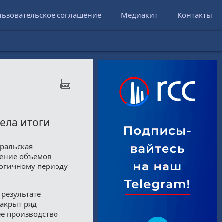
льзовательское соглашение
Медиакит
Контакты
ела итоги
Уральская
чение объемов
логичному периоду
 результате
акрыт ряд
ее производство