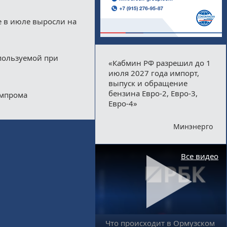
е в июле выросли на
пользуемой при
«Кабмин РФ разрешил до 1
июля 2027 года импорт,
выпуск и обращение
бензина Евро-2, Евро-3,
импрома
Евро-4»
Минэнерго
Все видео
Что происходит в Ормузском