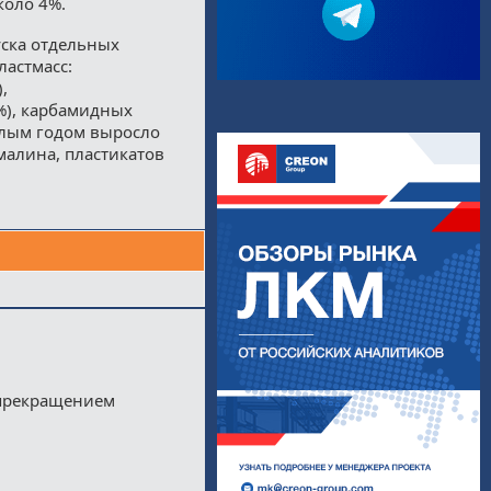
коло 4%.
уска отдельных
ластмасс:
,
%), карбамидных
ошлым годом выросло
малина, пластикатов
 прекращением