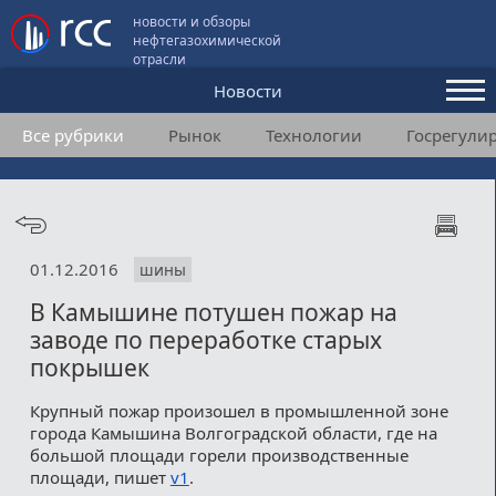
новости и обзоры
нефтегазохимической
отрасли
Новости
Все рубрики
Рынок
Технологии
Госрегули
Аналитика и мнения
Конференции
Видео
01.12.2016
шины
Подписка
В Камышине потушен пожар на
заводе по переработке старых
Пользовательское соглашение
покрышек
Медиакит
Крупный пожар произошел в промышленной зоне
города Камышина Волгоградской области, где на
Контакты
большой площади горели производственные
площади, пишет
v1
.