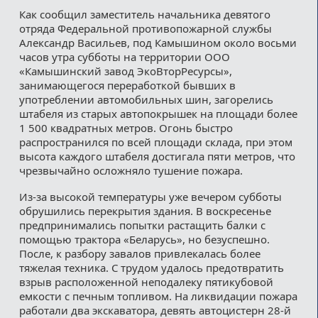
Как сообщил заместитель начальника девятого
отряда Федеральной противопожарной службы
Александр Васильев, под Камышином около восьми
часов утра субботы на территории ООО
«Камышинский завод ЭкоВторРесурсы»,
занимающегося переработкой бывших в
употреблении автомобильных шин, загорелись
штабеля из старых автопокрышек на площади более
1 500 квадратных метров. Огонь быстро
распространился по всей площади склада, при этом
высота каждого штабеля достигала пяти метров, что
чрезвычайно осложняло тушение пожара.
Из-за высокой температуры уже вечером субботы
обрушились перекрытия здания. В воскресенье
предпринимались попытки растащить балки с
помощью трактора «Беларусь», но безуспешно.
После, к разбору завалов привлекалась более
тяжелая техника. С трудом удалось предотвратить
взрыв расположенной неподалеку пятикубовой
емкости с печным топливом. На ликвидации пожара
работали два экскаватора, девять автоцистерн 28-й