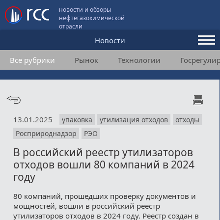
новости и обзоры
нефтегазохимической
отрасли
Новости
Все рубрики
Рынок
Технологии
Госрегули
Аналитика и мнения
Конференции
Видео
13.01.2025
упаковка
утилизация отходов
отходы
Подписка
Росприроднадзор
РЭО
В российский реестр утилизаторов
Пользовательское соглашение
отходов вошли 80 компаний в 2024
году
Медиакит
80 компаний, прошедших проверку документов и
Контакты
мощностей, вошли в российский реестр
утилизаторов отходов в 2024 году. Реестр создан в