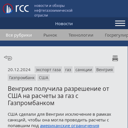
новости и обзоры
нефтегазохимической
отрасли
Новости
Все рубрики
Рынок
Технологии
Госрегули
Аналитика и мнения
Конференции
Видео
20.12.2024
экспорт газа
газ
санкции
Венгрия
Подписка
Газпромбанк
США
Венгрия получила разрешение от
Пользовательское соглашение
США на расчеты за газ с
Газпромбанком
Медиакит
США сделали для Венгрии исключение в рамках
Контакты
санкций, чтобы она могла проводить расчеты с
попавшим под
американские ограничения