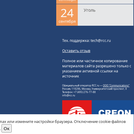
24
Уголь
сентября
Тех. поддержка: tech@rcc.ru
Оставить отзыв
Полное или частичное копирование
материалов сайта разрешено только с
указанием активной ссылки на
источник
Официальный оператор RCC.ru —
ООО "Communicationz"
Россия, 119296, Москва, Университетский проспект, 9
Телефон: +7 (495) 276-77-88
info@rcc.ru
йлах или измените настройки браузера. Отключение cookie-файлов
.