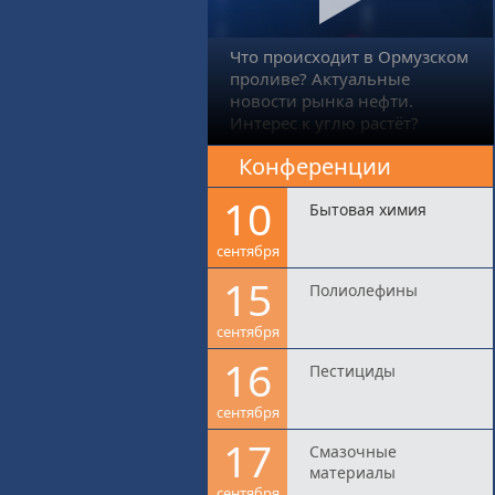
Что происходит в Ормузском
проливе? Актуальные
новости рынка нефти.
Интерес к углю растёт?
Конференции
10
Бытовая химия
сентября
15
Полиолефины
сентября
16
Пестициды
сентября
17
Смазочные
материалы
сентября