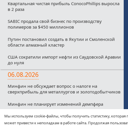
Квартальная чистая прибыль ConocoPhillips выросла
в 2 раза
SABIC продала свой бизнес по производству
полимеров за $450 миллионов
Путин постановил создать в Якутии и Смоленской
области алмазный кластер
США сократили импорт нефти из Саудовской Аравии
до нуля
06.08.2026
Минфин не обсуждает вопрос о налоге на
сверхприбыль для металлургов и золотодобытчиков
Минфин не планирует изменений демпфера
Минфин против любых налоговых льгот для малых
Мы используем cookie-файлы, чтобы получить статистику, которая 
нефтекомпаний из-за дефицитного бюджета
может привести к неполадкам в работе сайта. Продолжая пользоват