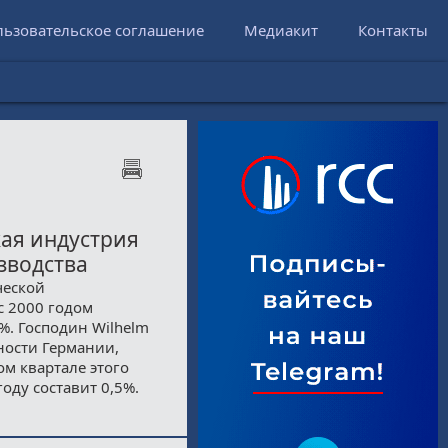
льзовательское соглашение
Медиакит
Контакты
кая индустрия
зводства
ческой
 2000 годом
%. Господин Wilhelm
ности Германии,
ом квартале этого
году составит 0,5%.