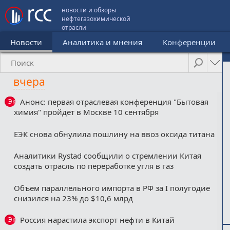
новости и обзоры
нефтегазохимической
отрасли
Новости
Аналитика и мнения
Конференции
вчера
Анонс: первая отраслевая конференция "Бытовая
Эксклюзив
химия" пройдет в Москве 10 сентября
ЕЭК снова обнулила пошлину на ввоз оксида титана
Аналитики Rystad сообщили о стремлении Китая
создать отрасль по переработке угля в газ
Объем параллельного импорта в РФ за I полугодие
снизился на 23% до $10,6 млрд
Россия нарастила экспорт нефти в Китай
Эксклюзив