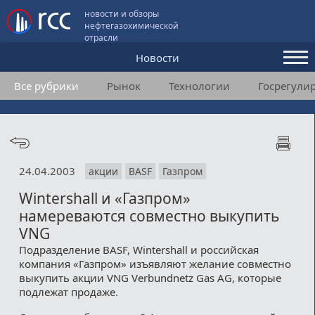
новости и обзоры
нефтегазохимической
отрасли
Новости
Все рубрики
Рынок
Технологии
Госрегули
Аналитика и мнения
Конференции
Видео
24.04.2003
акции
BASF
Газпром
Подписка
Wintershall и «Газпром»
намереваются совместно выкупить
Пользовательское соглашение
VNG
Подразделение BASF, Wintershall и российская
Медиакит
компания «Газпром» изъявляют желание совместно
выкупить акции VNG Verbundnetz Gas AG, которые
Контакты
подлежат продаже.