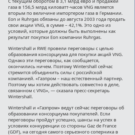
С текущим оборотом в 3,1 млрд евро и продажей
газа в 156,5 млрд киловатт-часов VNG является
вторым по величине импортером газа в Германии.
Eon и Ruhrgas обязаны до августа 2003 года продать
свои акции VNG, в сумме – 42,1%. Это одно из
условий, которые должны быть выполнены как
результат покупки Eon компании Ruhrgas.
Wintershall и RWE провели переговоры с целью
образования консорциума для покупки акций VNG.
Однако эти переговоры, как сообщается,
окончились ничем. Поэтому Wintershall сейчас
стремится объединить силы с российской
компанией. «Газпром – наш естественный партнер.
Поэтому мы хотим действовать совместно в деле,
связанном с VNG», — сказала пресс-секретарь
Wintershall.
Wintershall и «Газпром» ведут сейчас переговоры об
образовании консорциума покупателей. Если
переговоры пройдут успешно, шансы на успех в
условиях конкуренции со стороны Gaz de France
(GDF), на сегодня самого серьезного соперника в