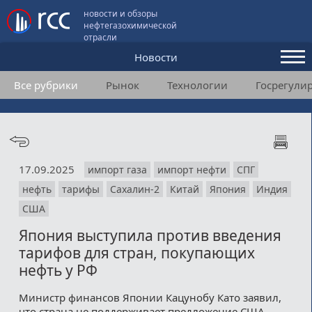
новости и обзоры
нефтегазохимической
отрасли
Новости
Все рубрики
Рынок
Технологии
Госрегули
Аналитика и мнения
Конференции
Видео
17.09.2025
импорт газа
импорт нефти
СПГ
Подписка
нефть
тарифы
Сахалин-2
Китай
Япония
Индия
США
Пользовательское соглашение
Япония выступила против введения
тарифов для стран, покупающих
Медиакит
нефть у РФ
Контакты
Министр финансов Японии Кацунобу Като заявил,
что страна не поддерживает предложение США