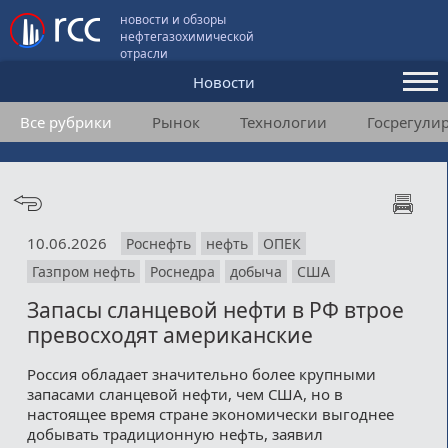
новости и обзоры
нефтегазохимической
отрасли
Новости
Все рубрики
Рынок
Технологии
Госрегули
Аналитика и мнения
Конференции
Видео
10.06.2026
Роснефть
нефть
ОПЕК
Подписка
Газпром нефть
Роснедра
добыча
США
Запасы сланцевой нефти в РФ втрое
Пользовательское соглашение
превосходят американские
Медиакит
Россия обладает значительно более крупными
запасами сланцевой нефти, чем США, но в
Контакты
настоящее время стране экономически выгоднее
добывать традиционную нефть, заявил