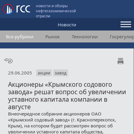
новости и обзоры
нефтегазохимической
отрасли
Новости
Все рубрики
Рынок
Технологии
Госрегули
Аналитика и мнения
Конференции
Видео
29.06.2005
акции
завод
Подписка
Акционеры «Крымского содового
завода» решат вопрос об увеличении
Пользовательское соглашение
уставного капитала компании в
августе
Медиакит
Внеочередное собрание акционеров ОАО
«Крымский содовый завод» (г. Красноперекопск,
Контакты
Крым), на котором будет рассмотрен вопрос об
увеличении уставного капитала общества,