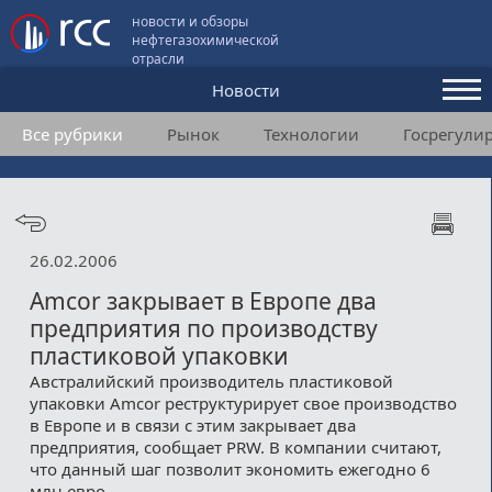
новости и обзоры
нефтегазохимической
отрасли
Новости
Все рубрики
Рынок
Технологии
Госрегули
Аналитика и мнения
Конференции
Видео
26.02.2006
Подписка
Amcor закрывает в Европе два
предприятия по производству
пластиковой упаковки
Пользовательское соглашение
Австралийский производитель пластиковой
упаковки Amcor реструктурирует свое производство
Медиакит
в Европе и в связи с этим закрывает два
предприятия, сообщает PRW. В компании считают,
Контакты
что данный шаг позволит экономить ежегодно 6
млн евро.