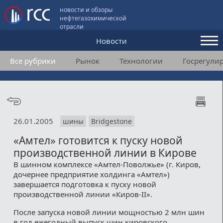
новости и обзоры
нефтегазохимической
отрасли
Новости
Все рубрики
Рынок
Технологии
Госрегули
Аналитика и мнения
Конференции
Видео
26.01.2005
шины
Bridgestone
Подписка
«Амтел» готовится к пуску новой
производственной линии в Кирове
Пользовательское соглашение
В шинном комплексе «Амтел-Поволжье» (г. Киров,
дочернее предприятие холдинга «Амтел»)
Медиакит
завершается подготовка к пуску новой
производственной линии «Киров-II».
Контакты
После запуска новой линии мощностью 2 млн шин
в год ежегодный выпуск шин кировского