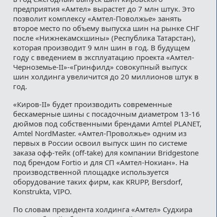
предприятия «Амтел» вырастет до 7 млн штук. Это
позволит комплексу «Амтел-Поволжье» занять
второе место по объему выпуска шин на рынке СНГ
после «Нижнекамскшины» (Республика Татарстан),
которая производит 9 млн шин в год. В будущем
году с введением в эксплуатацию проекта «Амтел-
Черноземье-II»-«Гринфилд» совокупный выпуск
шин холдинга увеличится до 20 миллионов штук в
год.
«Киров-II» будет производить современные
бескамерные шины c посадочным диаметром 13-16
дюймов под собственными брендами Amtel PLANET,
Amtel NordMaster. «Амтел-Проволжье» одним из
первых в России освоил выпуск шин по системе
заказа офф-тейк (off-take) для компании Bridgestone
под брендом Fortio и для СП «Амтел-Нокиан». На
производственной площадке используется
оборудование таких фирм, как KRUPP, Bersdorf,
Konstrukta, VIPO.
По словам президента холдинга «Амтел» Судхира