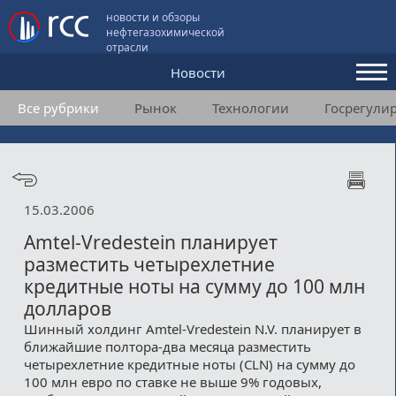
новости и обзоры
нефтегазохимической
отрасли
Новости
Все рубрики
Рынок
Технологии
Госрегули
Аналитика и мнения
Конференции
Видео
15.03.2006
Подписка
Amtel-Vredestein планирует
разместить четырехлетние
кредитные ноты на сумму до 100 млн
Пользовательское соглашение
долларов
Медиакит
Шинный холдинг Amtel-Vredestein N.V. планирует в
ближайшие полтора-два месяца разместить
Контакты
четырехлетние кредитные ноты (CLN) на сумму до
100 млн евро по ставке не выше 9% годовых,