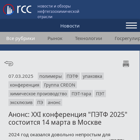
новости и обзоры
нефтегазохимической
отрасли
Новости
Все рубрики
Рынок
Технологии
Госрегули
Аналитика и мнения
Конференции
Видео
07.03.2025
полимеры
ПЭТФ
упаковка
Подписка
конференция
Группа CREON
химическое производство
ПЭТ-тара
ПЭТ
Пользовательское соглашение
эксклюзив
ПЭ
анонс
Анонс: XXI конференция "ПЭТФ 2025"
Медиакит
состоится 14 марта в Москве
Контакты
2024 год оказался довольно непростым для