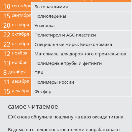
10
сентября
Бытовая химия
15
сентября
Полиолефины
20
октября
Упаковка
22
октября
Полистирол и АБС-пластики
22
октября
Специальные жиры: Биоэкономика
12
ноября
Материалы для дорожного строительства
13
ноября
Полимерные трубы и фитинги
8
декабря
ПВХ
11
декабря
Полимеры России
15
декабря
Фосфор
самое читаемое
ЕЭК снова обнулила пошлину на ввоз оксида титана
Ведомства с недропользователями прорабатывают