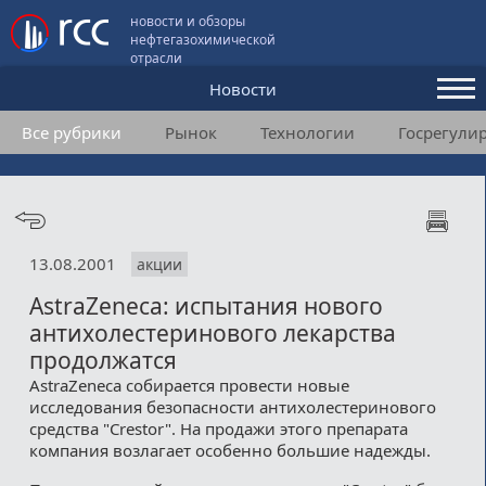
новости и обзоры
нефтегазохимической
отрасли
Новости
Все рубрики
Рынок
Технологии
Госрегули
Аналитика и мнения
Конференции
Видео
13.08.2001
акции
Подписка
AstraZeneca: испытания нового
антихолестеринового лекарства
Пользовательское соглашение
продолжатся
AstraZeneca собирается провести новые
Медиакит
исследования безопасности антихолестеринового
средства "Crestor". На продажи этого препарата
Контакты
компания возлагает особенно большие надежды.