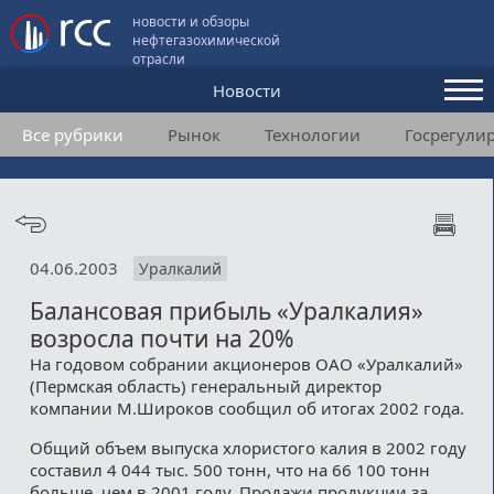
новости и обзоры
нефтегазохимической
отрасли
Новости
Все рубрики
Рынок
Технологии
Госрегули
Аналитика и мнения
Конференции
Видео
04.06.2003
Уралкалий
Подписка
Балансовая прибыль «Уралкалия»
возросла почти на 20%
Пользовательское соглашение
На годовом собрании акционеров ОАО «Уралкалий»
(Пермская область) генеральный директор
Медиакит
компании М.Широков сообщил об итогах 2002 года.
Общий объем выпуска хлористого калия в 2002 году
Контакты
составил 4 044 тыс. 500 тонн, что на 66 100 тонн
больше, чем в 2001 году. Продажи продукции за