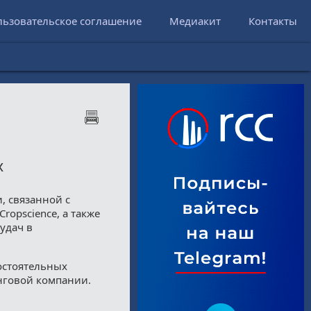
льзовательское соглашение
Медиакит
Контакты
х
, связанной с
ropscience, а также
удач в
мостоятельных
нговой компании.