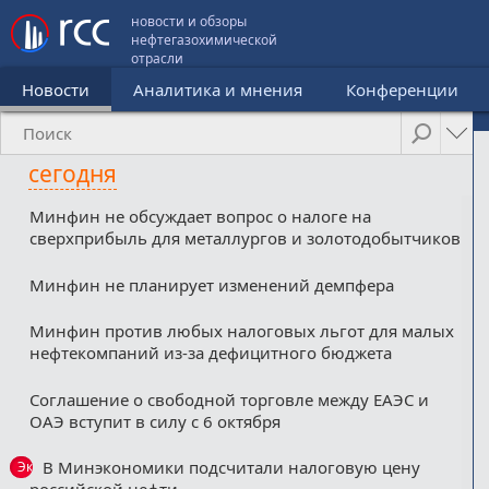
новости и обзоры
нефтегазохимической
отрасли
Новости
Аналитика и мнения
Конференции
сегодня
Минфин не обсуждает вопрос о налоге на
сверхприбыль для металлургов и золотодобытчиков
Минфин не планирует изменений демпфера
Минфин против любых налоговых льгот для малых
нефтекомпаний из-за дефицитного бюджета
Соглашение о свободной торговле между ЕАЭС и
ОАЭ вступит в силу с 6 октября
В Минэкономики подсчитали налоговую цену
Эксклюзив