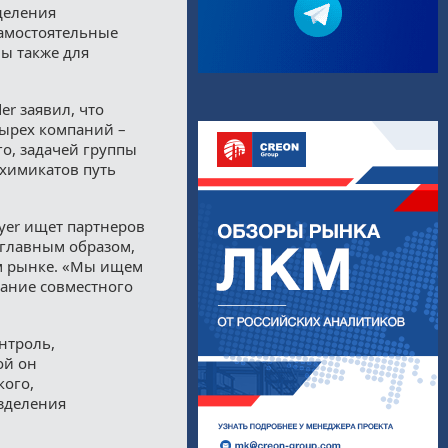
деления
самостоятельные
ы также для
er заявил, что
тырех компаний –
о, задачей группы
химикатов путь
yer ищет партнеров
 главным образом,
ом рынке. «Мы ищем
дание совместного
нтроль,
ой он
кого,
зделения