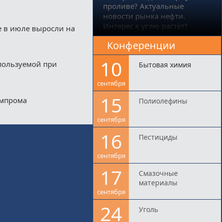
проливе? Актуальные
новости рынка нефти.
Интерес к углю растёт?
е в июле выросли на
Конференции
10
пользуемой при
Бытовая химия
сентября
15
импрома
Полиолефины
сентября
16
Пестициды
сентября
17
Смазочные
материалы
сентября
24
Уголь