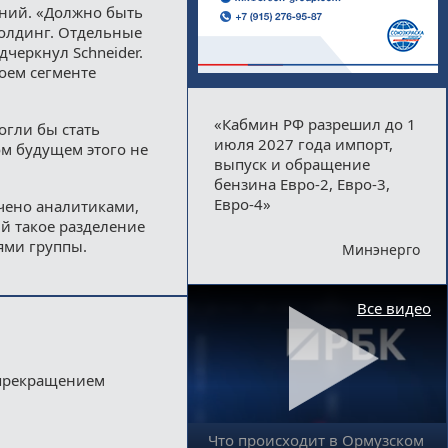
ений. «Должно быть
холдинг. Отдельные
дчеркнул Schneider.
оем сегменте
«Кабмин РФ разрешил до 1
огли бы стать
июля 2027 года импорт,
м будущем этого не
выпуск и обращение
бензина Евро-2, Евро-3,
Евро-4»
чено аналитиками,
й такое разделение
ями группы.
Минэнерго
Все видео
 прекращением
Что происходит в Ормузском