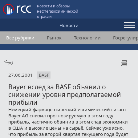
новости и обзоры
нефтегазохимической
отрасли
Новости
Все рубрики
Рынок
Технологии
Госрегули
Аналитика и мнения
Конференции
Видео
27.06.2001
BASF
Подписка
Bayer вслед за BASF объявил о
снижении уровня предполагаемой
Пользовательское соглашение
прибыли
Немецкий фармацевтический и химический гигант
Медиакит
Bayer AG снизил прогнозируемую в этом году
прибыль, частично обвинив в этом спад экономики
Контакты
в США и высокие цены на сырьё. Сейчас уже ясно,
что прибыль за второй квартал текущего года будет